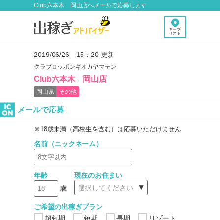
Club六本木 岡山店へメールで応募します
キープ
リスト
2019/06/26 15：20 更新
クラブロッポンギオカヤマテン
Club六本木 岡山店
岡山県
その他
メールで応募
※18歳未満（高校生を含む）は応募いただけません
名前（ニックネーム）
年齢
現在のお住まい
歳
ご希望の出稼ぎプラン
超短期
短期
長期
リゾート