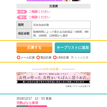
交通費
ご相談ください
ご相談ください
期間
完全自由出勤
勤務時間によって変わる日給保証！6時間、8時
保証金額
間、10時間、12時間から選択
応募する
キープリストに追加
メール応募
電話応募
LINE応募
カカオ応募
pick up店舗！
広島県／デリヘルの広告です
2018/12/17 12：53 更新
完熟ばなな新宿