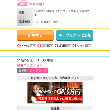
完全支給！
1泊のプチ出稼ぎはモチロン！長期も大歓迎で
期間
す！！
保証金額
1日 最高8万円保証！
応募する
キープリストに追加
メール応募
電話応募
LINE応募
カカオ応募
2020/07/16 16：32 更新
秘書コレクション
岐阜県
ソープランド
名古屋に住んでる方、送迎OKプラン
交通費