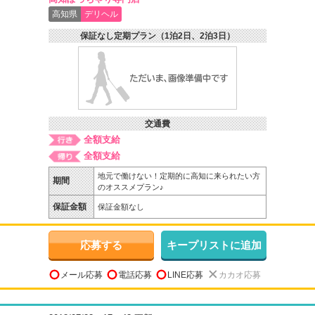
高知県
デリヘル
保証なし定期プラン（1泊2日、2泊3日）
交通費
全額支給
全額支給
地元で働けない！定期的に高知に来られたい方
期間
のオススメプラン♪
保証金額
保証金額なし
応募する
キープリストに追加
メール応募
電話応募
LINE応募
カカオ応募