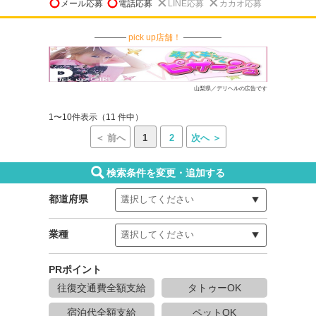
メール応募
電話応募
LINE応募
カカオ応募
pick up店舗！
山梨県／デリヘルの広告です
1〜10件表示（11 件中）
＜ 前へ
1
2
次へ ＞
検索条件を変更・追加する
都道府県
業種
PRポイント
往復交通費全額支給
タトゥーOK
宿泊代全額支給
ペットOK