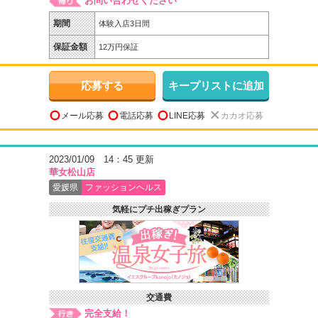
お問い合わせください
期間
体験入店3日間
保証金額
12万円保証
応募する
キープリストに追加
メール応募
電話応募
LINE応募
カカオ応募
2023/01/09 14：45 更新
華女松山店
愛媛県
ファッションヘルス
気軽にプチ出稼ぎプラン
交通費
完全支給！