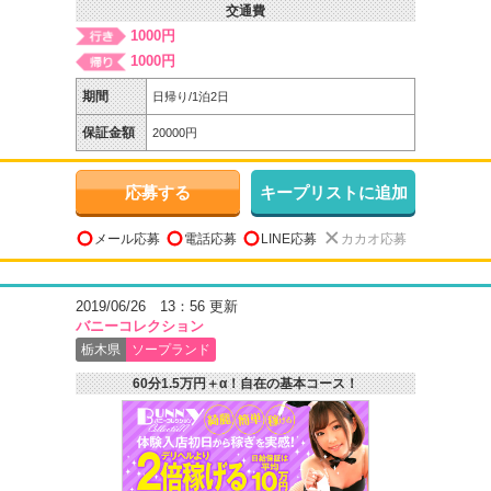
交通費
1000円
1000円
期間
日帰り/1泊2日
保証金額
20000円
応募する
キープリストに追加
メール応募
電話応募
LINE応募
カカオ応募
2019/06/26 13：56 更新
バニーコレクション
栃木県
ソープランド
60分1.5万円＋α！自在の基本コース！