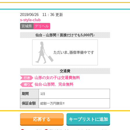
2019/06/26 11：36 更新
s-style-club
宮城県
デリヘル
仙台⇔山形間！面接だけでも5,000円♪
交通費
山形の女の子は交通費無料
仙台-山形間、完全無料
期間
1日
保証金額
総額一万円贈呈!!
応募する
キープリストに追加