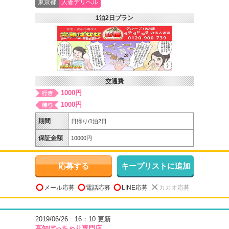
東京都
人妻デリヘル
1泊2日プラン
交通費
1000円
1000円
期間
日帰り/1泊2日
保証金額
10000円
応募する
キープリストに追加
メール応募
電話応募
LINE応募
カカオ応募
2019/06/26 16：10 更新
高知ぽっちゃり専門店