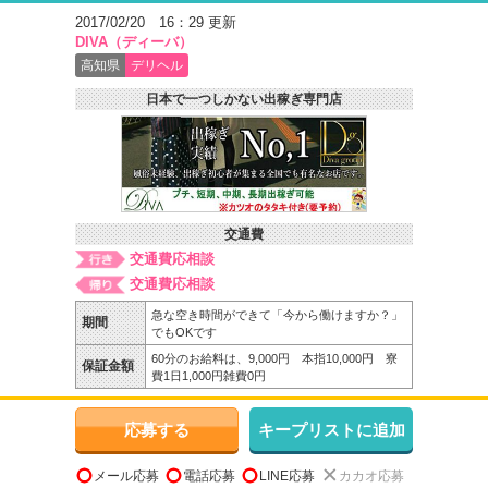
2017/02/20 16：29 更新
DIVA（ディーバ）
高知県
デリヘル
日本で一つしかない出稼ぎ専門店
交通費
交通費応相談
交通費応相談
急な空き時間ができて「今から働けますか？」
期間
でもOKです
60分のお給料は、9,000円 本指10,000円 寮
保証金額
費1日1,000円雑費0円
応募する
キープリストに追加
メール応募
電話応募
LINE応募
カカオ応募