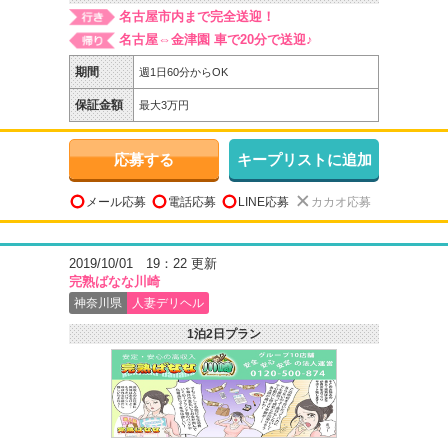
名古屋市内まで完全送迎！
名古屋⇔金津園 車で20分で送迎♪
期間
週1日60分からOK
保証金額
最大3万円
応募する
キープリストに追加
メール応募
電話応募
LINE応募
カカオ応募
2019/10/01 19：22 更新
完熟ばなな川崎
神奈川県
人妻デリヘル
1泊2日プラン