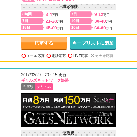
出稼ぎ保証
8時間
3-4
3日
9-12
万円
万円
7日
21-28
10日
30-40
万円
万円
15日
45-60
20日
60-80
万円
万円
応募する
キープリストに追加
メール応募
電話応募
LINE応募
カカオ応募
2017/03/29 20：15 更新
ギャルズネットワーク姫路
兵庫県
デリヘル
交通費