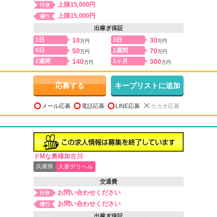
上限15,000円
上限15,000円
出稼ぎ保証
1日
10
3日
30
万円
万円
5日
50
1週間
70
万円
万円
2週間
140
1ヶ月
300
万円
万円
応募する
キープリストに追加
メール応募
電話応募
LINE応募
カカオ応募
ドМな奥様加古川
兵庫県
人妻デリヘル
交通費
お問い合わせください
お問い合わせください
出稼ぎ保証