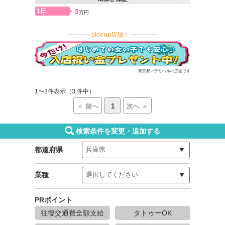
1日
3
万円
pick up店舗！
東京都／デリヘルの広告です
1〜3件表示（3 件中）
＜ 前へ
1
次へ ＞
検索条件を変更・追加する
都道府県
業種
PRポイント
往復交通費全額支給
タトゥーOK