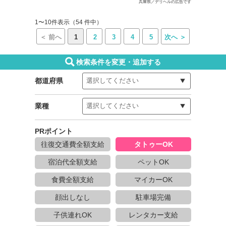
兵庫県／デリヘルの広告です
1〜10件表示（54 件中）
＜ 前へ
1
2
3
4
5
次へ ＞
検索条件を変更・追加する
都道府県
業種
PRポイント
往復交通費全額支給
タトゥーOK
宿泊代全額支給
ペットOK
食費全額支給
マイカーOK
顔出しなし
駐車場完備
子供連れOK
レンタカー支給