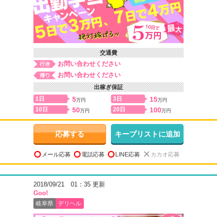
交通費
お問い合わせください
お問い合わせください
出稼ぎ保証
1日
5
3日
15
万円
万円
10日
50
20日
100
万円
万円
応募する
キープリストに追加
メール応募
電話応募
LINE応募
カカオ応募
2018/09/21 01：35 更新
Goo!
岐阜県
デリヘル