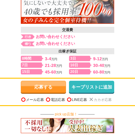
交通費
お問い合わせください
お問い合わせください
出稼ぎ保証
8時間
3-4
3日
9-12
万円
万円
7日
21-28
10日
30-40
万円
万円
15日
45-60
20日
60-80
万円
万円
応募する
キープリストに追加
メール応募
電話応募
LINE応募
カカオ応募
pick up店舗！