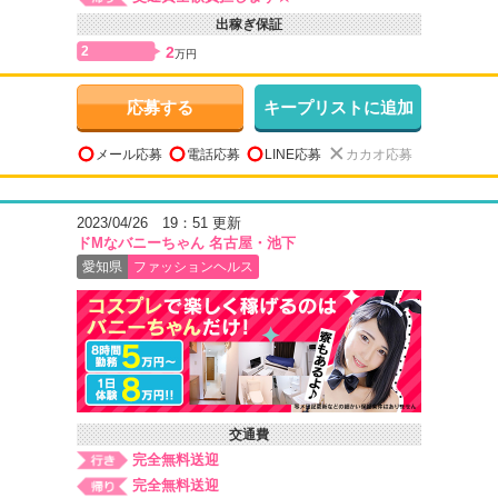
出稼ぎ保証
2
2
万円
応募する
キープリストに追加
メール応募
電話応募
LINE応募
カカオ応募
2023/04/26 19：51 更新
ドMなバニーちゃん 名古屋・池下
愛知県
ファッションヘルス
交通費
完全無料送迎
完全無料送迎