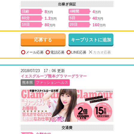
出稼ぎ保証
日給
8
4時間
4
万円
万円
60分
1.3
5日
40
万円
万円
10日
80
20日
160
万円
万円
応募する
キープリストに追加
メール応募
電話応募
LINE応募
カカオ応募
2018/07/23 17：06 更新
イエスグループ熊本グラマーグラマー
熊本県
ファッションヘルス
交通費