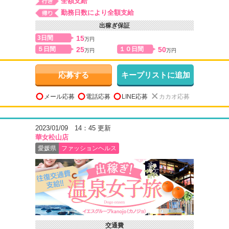
全額支給
勤務日数により全額支給
出稼ぎ保証
3日間
15
万円
５日間
25
１０日間
50
万円
万円
応募する
キープリストに追加
メール応募
電話応募
LINE応募
カカオ応募
2023/01/09 14：45 更新
華女松山店
愛媛県
ファッションヘルス
交通費