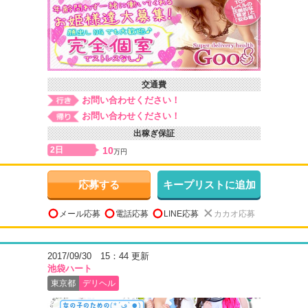
交通費
お問い合わせください！
お問い合わせください！
出稼ぎ保証
2日
10
万円
応募する
キープリストに追加
メール応募
電話応募
LINE応募
カカオ応募
2017/09/30 15：44 更新
池袋ハート
東京都
デリヘル