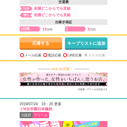
交通費
全国どこからでも支給
全国どこからでも支給
出稼ぎ保証
3日間
15
1
5
万円
万円
応募する
キープリストに追加
メール応募
電話応募
LINE応募
カカオ応募
pick up店舗！
広島県／デリヘルの広告です
2019/07/24 19：20 更新
ドМ女学園日本橋校
大阪府
デリヘル