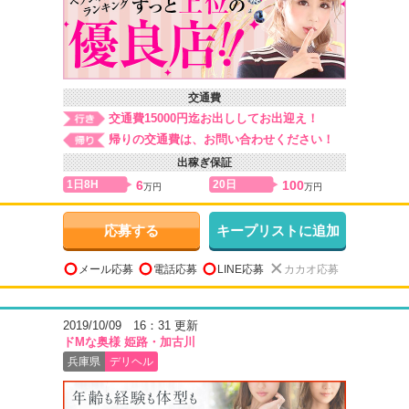
交通費
交通費15000円迄お出ししてお出迎え！
帰りの交通費は、お問い合わせください！
出稼ぎ保証
1日8H
6
20日
100
万円
万円
応募する
キープリストに追加
メール応募
電話応募
LINE応募
カカオ応募
2019/10/09 16：31 更新
ドМな奥様 姫路・加古川
兵庫県
デリヘル