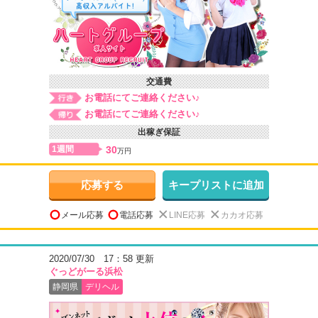
交通費
お電話にてご連絡ください♪
お電話にてご連絡ください♪
出稼ぎ保証
1週間
30
万円
応募する
キープリストに追加
メール応募
電話応募
LINE応募
カカオ応募
2020/07/30 17：58 更新
ぐっどがーる浜松
静岡県
デリヘル