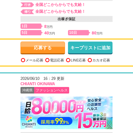
全国どこからからでも支給！
全国どこからからでも支給！
出稼ぎ保証
1日
8
万円
5日
40
10日
80
万円
万円
応募する
キープリストに追加
メール応募
電話応募
LINE応募
カカオ応募
2026/06/10 16：29 更新
CHIANTI OKINAWA
沖縄県
ファッションヘルス